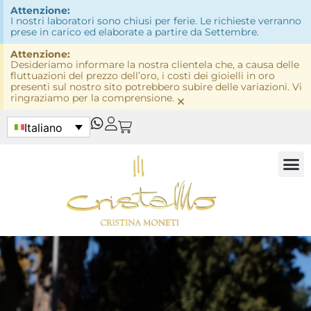
Attenzione:
I nostri laboratori sono chiusi per ferie. Le richieste verranno
prese in carico ed elaborate a partire da Settembre.
Attenzione:
Desideriamo informare la nostra clientela che, a causa delle
fluttuazioni del prezzo dell’oro, i costi dei gioielli in oro
presenti sul nostro sito potrebbero subire delle variazioni. Vi
ringraziamo per la comprensione.
×
Italiano