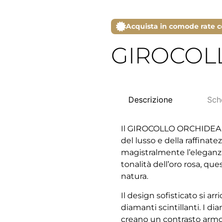
Acquista in comode rate c
GIROCOL
Descrizione
Sch
Il GIROCOLLO ORCHIDEA è 
del lusso e della raffinat
magistralmente l’eleganza
tonalità dell’oro rosa, ques
natura.
Il design sofisticato si ar
diamanti scintillanti. I 
creano un contrasto armon