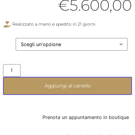
€
5.600,00
richiamando le sfumature misteriose e poetiche
dei fiori più rari, mentre i diamanti
simboleggiano un’eternità di luce e desideri.
Realizzato a mano e spedito in 21 giorni
Indossare il FAIRY REGINA AMARANTO è un
gesto di purezza e classe, uno statement che
parla di eleganza senza tempo e stile
inconfondibile. Questo gioiello non è solo un
accessorio, ma una vera e propria opera d’arte,
capace di sublimare l’essenza di chi lo indossa
con un tocco di magia. L’armonia tra l’oro bianco
e le gemme scintillanti cattura lo sguardo e il
Aggiungi al carrello
cuore, rispecchiando l’anima audace e raffinata
di una regina moderna.
Prenota un appuntamento in boutique