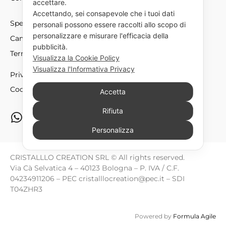
accettare.
Accettando, sei consapevole che i tuoi dati
Spedizioni
personali possono essere raccolti allo scopo di
personalizzare e misurare l'efficacia della
Cambio e resi
pubblicità.
Termini e condizioni
Visualizza la Cookie Policy
Visualizza l'Informativa Privacy
Privacy policy
Cookie policy
Accetta
Rifiuta
Hai bisongo di supporto? Scrivici via whatsapp. al
numero
3757457776
Personalizza
CRISTALLLO CREATION SRL © All rights reserved.
Via Cà Selvatica 4 – 40123 Bologna – P. IVA / C.F.
04234911206 – PEC cristalllocreation@pec.it – SDI
T04ZHR3
Powered by
Formula Agile