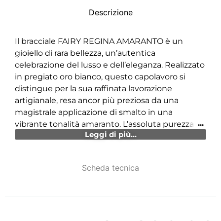
Descrizione
Il bracciale FAIRY REGINA AMARANTO è un
gioiello di rara bellezza, un’autentica
celebrazione del lusso e dell’eleganza. Realizzato
in pregiato oro bianco, questo capolavoro si
distingue per la sua raffinata lavorazione
artigianale, resa ancor più preziosa da una
magistrale applicazione di smalto in una
vibrante tonalità amaranto. L’assoluta purezza e
Leggi di più...
luce dei diamanti incastonati incanta l’occhio e
l’anima, trasformando ogni movimento in un
balletto di scintille luminose.
Scheda tecnica
Ogni dettaglio del bracciale è stato curato con la
massima attenzione, evidenziando un design
che unisce tradizione e modernità. L’incantevole
smalto amaranto è un invito alla fantasia,